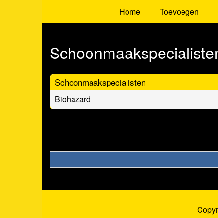
Home
Toevoegen
Schoonmaakspecialiste
Schoonmaakspecialisten
Biohazard
Copyr