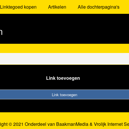
Linktegoed kopen
Artikelen
Alle dochterpagina's
n
Link toevoegen
Link toevoegen
ight © 2021 Onderdeel van
BaakmanMedia
&
Vrolijk Internet S